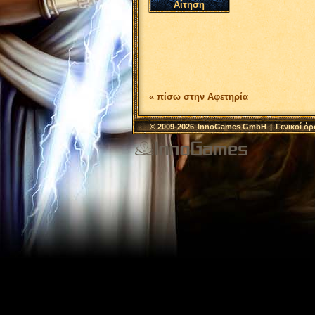
Αίτηση
« πίσω στην Αφετηρία
© 2009-2026
InnoGames GmbH
|
Γενικοί ό